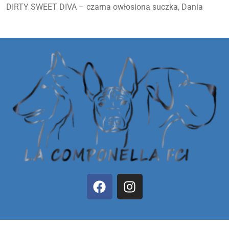
DIRTY SWEET DIVA – czarna owłosiona suczka, Dania