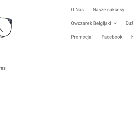
O Nas
Nasze sukcesy
Owczarek Belgijski
Duż
Promocja!
Facebook
res