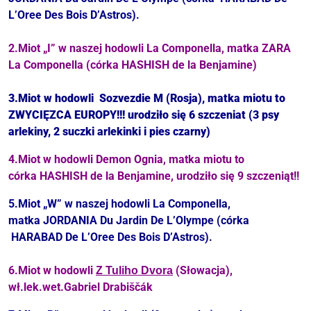
L’Oree Des Bois D’Astros).
2.Miot „I” w naszej hodowli La Componella, matka ZARA
La Componella (córka HASHISH de la Benjamine)
3.Miot w hodowli
Sozvezdie M (Rosja), matka miotu to
ZWYCIĘZCA EUROPY!!! ur
odziło
się 6 szczeniat (3 psy
arlekiny, 2 suczki arlekinki i pies czarny)
4.Miot w hodowli Demon Ognia, matka miotu to
córka HASHISH de la Benjamine, urodziło się 9 szczeniąt!!
5.Miot „W” w naszej hodowli La Componella,
matka JORDANIA
Du Jardin De L’Olympe (córka
HARABAD De L’Oree Des Bois D’Astros).
6.Miot w hodowli
(Słowacja),
Z Tuliho Dvora
wł.lek.wet.Gabriel Drabiščák